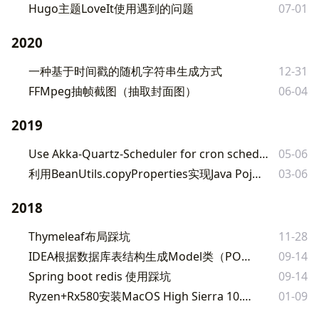
Hugo主题LoveIt使用遇到的问题
07-01
2020
一种基于时间戳的随机字符串生成方式
12-31
FFMpeg抽帧截图（抽取封面图）
06-04
2019
Use Akka-Quartz-Scheduler for cron schedule in Play Framework 2.7
05-06
利用BeanUtils.copyProperties实现Java Pojo的单元测试覆盖
03-06
2018
Thymeleaf布局踩坑
11-28
IDEA根据数据库表结构生成Model类（POJO）
09-14
Spring boot redis 使用踩坑
09-14
Ryzen+Rx580安装MacOS High Sierra 10.13.2
01-09