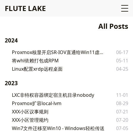
F
L
U
T
E
L
A
K
E
All Posts
2024
Proxmox核显开启SR-IOV直通给Win11虚拟机
06-17
将whl依赖打包成RPM
05-11
Linux配置xrdp远程桌面
04-25
2023
LXC非特权容器绑定宿主机目录nobody
11-01
Proxmox扩容local-lvm
08-29
XXX小区议事规则
07-21
XXX小区管理规约
07-20
Win7文件迁移至Win10 - Windows轻松传送
07-05